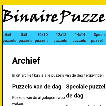
6x6
8x8
10x10
12x12
14x14
Specia
puzzels
puzzels
puzzels
puzzels
puzzels
puzzel
Archief
In dit archief kun je alle puzzels van de dag terugvinden.
Puzzels van de dag
Speciale puzzel
de dag
Puzzels van de afgelopen twee
weken: