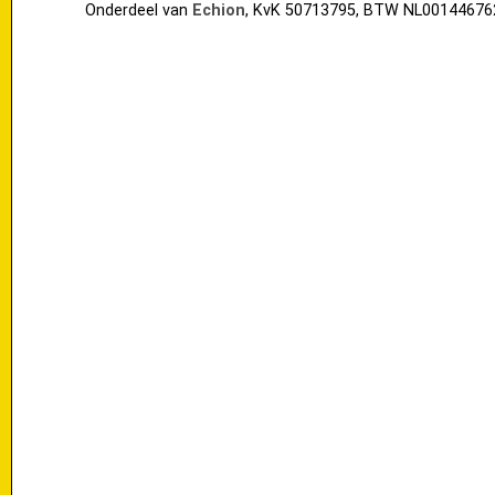
Onderdeel van
Echion
, KvK 50713795, BTW NL00144676