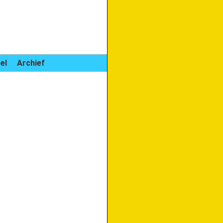
el
Archief