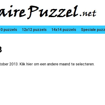
0 puzzels
12x12 puzzels
14x14 puzzels
Speciale puzz
3
ktober 2013. Klik
hier
om een andere maand te selecteren.