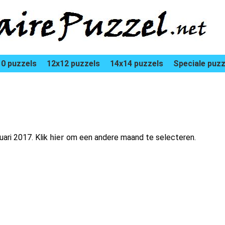
0 puzzels
12x12 puzzels
14x14 puzzels
Speciale puzz
uari 2017. Klik
hier
om een andere maand te selecteren.