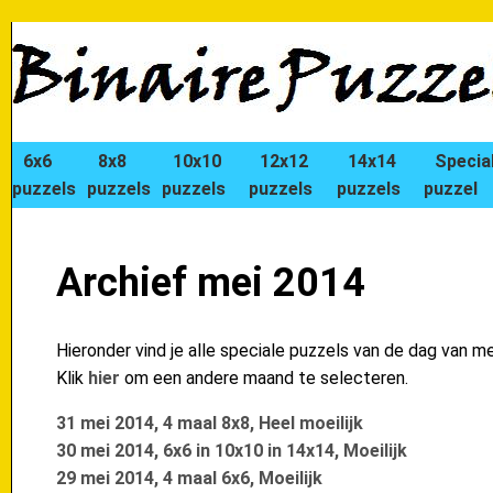
6x6
8x8
10x10
12x12
14x14
Specia
puzzels
puzzels
puzzels
puzzels
puzzels
puzzel
Archief mei 2014
Hieronder vind je alle speciale puzzels van de dag van m
Klik
hier
om een andere maand te selecteren.
31 mei 2014, 4 maal 8x8, Heel moeilijk
30 mei 2014, 6x6 in 10x10 in 14x14, Moeilijk
29 mei 2014, 4 maal 6x6, Moeilijk