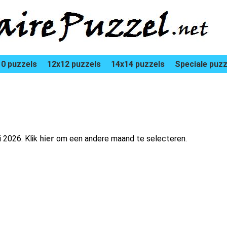
0 puzzels
12x12 puzzels
14x14 puzzels
Speciale puzz
i 2026. Klik
hier
om een andere maand te selecteren.