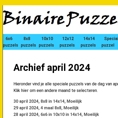
6x6
8x8
10x10
12x12
14x14
Specia
puzzels
puzzels
puzzels
puzzels
puzzels
puzzel
Archief april 2024
Hieronder vind je alle speciale puzzels van de dag van apr
Klik
hier
om een andere maand te selecteren.
30 april 2024, 8x8 in 14x14, Moeilijk
29 april 2024, 4 maal 8x8, Moeilijk
28 april 2024, 6x6 in 10x10 in 14x14, Moeilijk