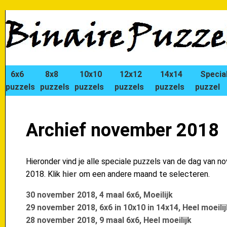
6x6
8x8
10x10
12x12
14x14
Specia
puzzels
puzzels
puzzels
puzzels
puzzels
puzzel
Archief november 2018
Hieronder vind je alle speciale puzzels van de dag van 
2018. Klik
hier
om een andere maand te selecteren.
30 november 2018, 4 maal 6x6, Moeilijk
29 november 2018, 6x6 in 10x10 in 14x14, Heel moeilij
28 november 2018, 9 maal 6x6, Heel moeilijk