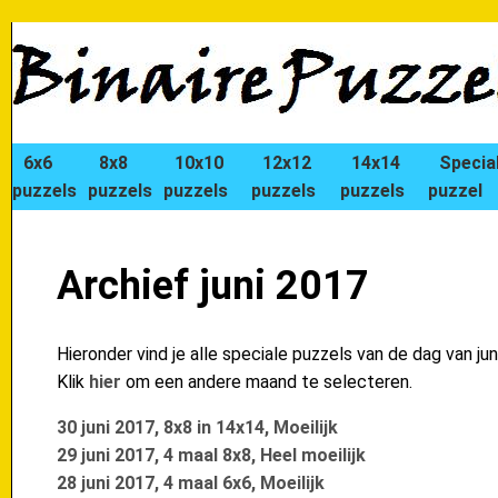
6x6
8x8
10x10
12x12
14x14
Specia
puzzels
puzzels
puzzels
puzzels
puzzels
puzzel
Archief juni 2017
Hieronder vind je alle speciale puzzels van de dag van jun
Klik
hier
om een andere maand te selecteren.
30 juni 2017, 8x8 in 14x14, Moeilijk
29 juni 2017, 4 maal 8x8, Heel moeilijk
28 juni 2017, 4 maal 6x6, Moeilijk