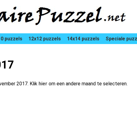
0 puzzels
12x12 puzzels
14x14 puzzels
Speciale puzz
017
ovember 2017. Klik
hier
om een andere maand te selecteren.