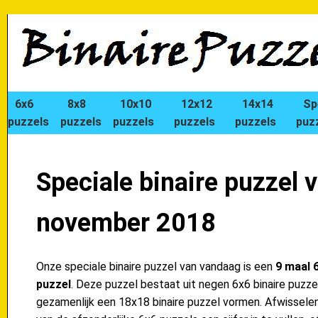
6x6
8x8
10x10
12x12
14x14
Sp
puzzels
puzzels
puzzels
puzzels
puzzels
puz
Speciale binaire puzzel 
november 2018
Onze speciale binaire puzzel van vandaag is een
9 maal 6
puzzel
. Deze puzzel bestaat uit negen 6x6 binaire puzzel
gezamenlijk een 18x18 binaire puzzel vormen. Afwisselend