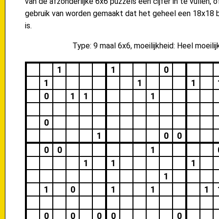
van de afzonderlijke 6x6 puzzels een cijfer in te vullen, 
gebruik van worden gemaakt dat het geheel een 18x18 b
is.
Type: 9 maal 6x6, moeilijkheid: Heel moeilij
1
1
0
1
1
1
0
1
1
1
0
1
0
0
0
0
1
1
1
1
1
1
0
1
1
1
0
0
0
0
0