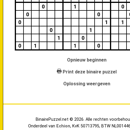
0
1
0
0
0
0
1
1
0
1
1
0
0
1
1
0
Opnieuw beginnen
Print deze binaire puzzel
Oplossing weergeven
BinairePuzzel.net © 2026. Alle rechten voorbehou
Onderdeel van
Echion
, KvK 50713795, BTW NL00144