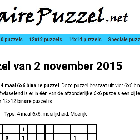
0 puzzels
12x12 puzzels
14x14 puzzels
Speciale puzz
zzel van 2 november 2015
n
4 maal 6x6 binaire puzzel
. Deze puzzel bestaat uit vier 6x6 bin
isselend is er in één van de afzonderlijke 6x6 puzzels een cijfer
12x12 binaire puzzel is.
Type: 4 maal 6x6, moeilijkheid: Moeilijk
1
0
1
1