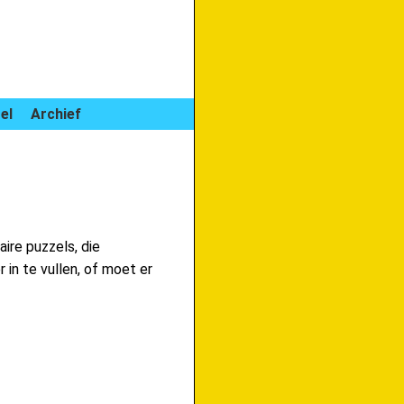
el
Archief
aire puzzels, die
 in te vullen, of moet er