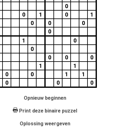
0
0
1
0
1
0
0
0
0
1
0
0
0
0
0
1
1
0
0
1
1
0
0
0
Opnieuw beginnen
Print deze binaire puzzel
Oplossing weergeven