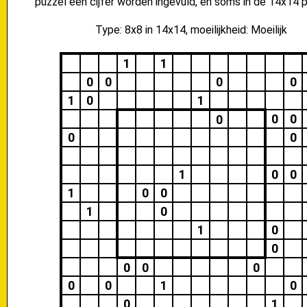
puzzel een cijfer worden ingevuld, en soms in de 14x14 p
Type: 8x8 in 14x14, moeilijkheid: Moeilijk
1
1
0
0
0
0
1
0
1
0
0
0
0
0
1
0
0
1
0
0
1
0
1
0
0
0
0
0
0
0
1
0
0
1