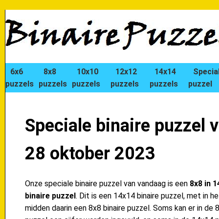
6x6
8x8
10x10
12x12
14x14
Specia
puzzels
puzzels
puzzels
puzzels
puzzels
puzzel
Speciale binaire puzzel 
28 oktober 2023
Onze speciale binaire puzzel van vandaag is een
8x8 in 
binaire puzzel
. Dit is een 14x14 binaire puzzel, met in he
midden daarin een 8x8 binaire puzzel. Soms kan er in de 