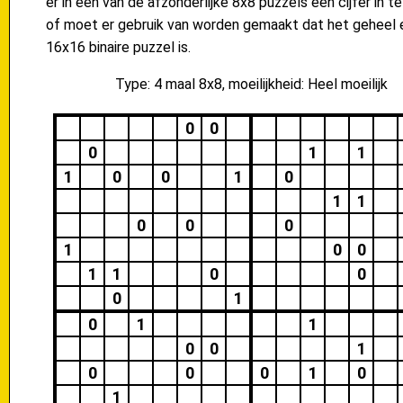
er in één van de afzonderlijke 8x8 puzzels een cijfer in te
of moet er gebruik van worden gemaakt dat het geheel 
16x16 binaire puzzel is.
Type: 4 maal 8x8, moeilijkheid: Heel moeilijk
0
0
0
1
1
1
0
0
1
0
1
1
0
0
0
1
0
0
1
1
0
0
0
1
0
1
1
0
0
1
0
0
0
1
0
1