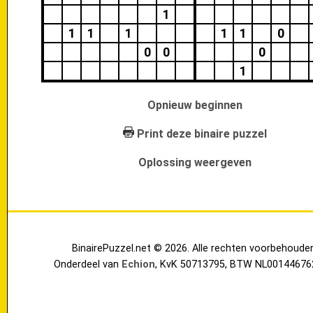
1
1
1
1
1
1
0
0
0
0
1
Opnieuw beginnen
Print deze binaire puzzel
Oplossing weergeven
BinairePuzzel.net © 2026. Alle rechten voorbehoude
Onderdeel van
Echion
, KvK 50713795, BTW NL00144676