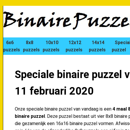
6x6
8x8
10x10
12x12
14x14
Specia
puzzels
puzzels
puzzels
puzzels
puzzels
puzzel
Speciale binaire puzzel 
11 februari 2020
Onze speciale binaire puzzel van vandaag is een
4 maal 
binaire puzzel
. Deze puzzel bestaat uit vier 8x8 binaire 
die gezamenlijk een 16x16 binaire puzzel vormen. Afwiss