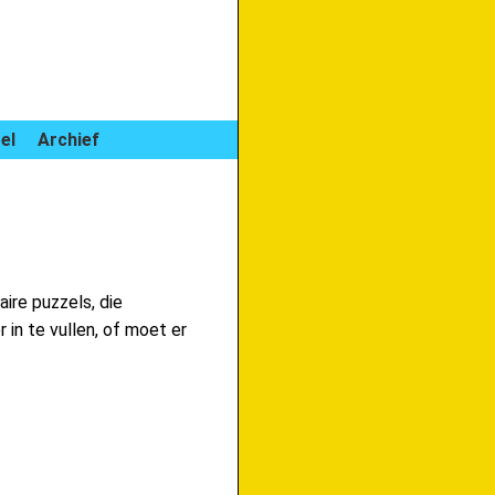
el
Archief
aire puzzels, die
 in te vullen, of moet er