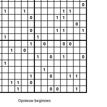
0
1
1
1
1
0
1
1
0
0
1
1
1
1
1
1
0
0
0
1
0
1
0
1
0
1
1
1
0
1
1
1
1
0
1
0
0
1
Opnieuw beginnen