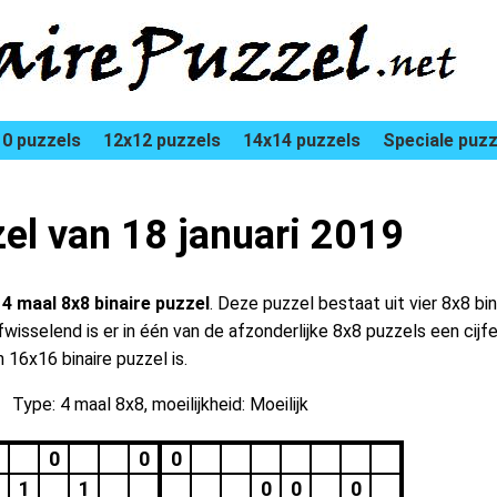
0 puzzels
12x12 puzzels
14x14 puzzels
Speciale puzz
zel van 18 januari 2019
n
4 maal 8x8 binaire puzzel
. Deze puzzel bestaat uit vier 8x8 bin
isselend is er in één van de afzonderlijke 8x8 puzzels een cijfer
16x16 binaire puzzel is.
Type: 4 maal 8x8, moeilijkheid: Moeilijk
0
0
0
1
1
0
0
0