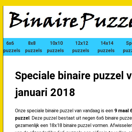
6x6
8x8
10x10
12x12
14x14
Sp
puzzels
puzzels
puzzels
puzzels
puzzels
puz
Speciale binaire puzzel 
januari 2018
Onze speciale binaire puzzel van vandaag is een
9 maal 6
puzzel
. Deze puzzel bestaat uit negen 6x6 binaire puzzel
gezamenlijk een 18x18 binaire puzzel vormen. Afwisselend