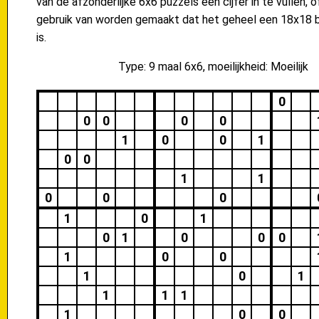
van de afzonderlijke 6x6 puzzels een cijfer in te vullen, 
gebruik van worden gemaakt dat het geheel een 18x18 b
is.
Type: 9 maal 6x6, moeilijkheid: Moeilijk
0
0
0
0
0
1
0
0
1
0
0
1
1
0
0
0
1
0
1
0
1
0
0
0
1
0
0
1
0
1
1
1
1
1
0
0