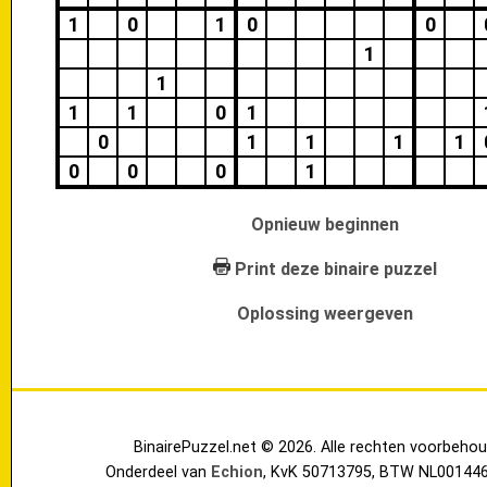
1
0
1
0
0
1
1
1
1
0
1
0
1
1
1
1
0
0
0
1
Opnieuw beginnen
Print deze binaire puzzel
Oplossing weergeven
BinairePuzzel.net © 2026. Alle rechten voorbehou
Onderdeel van
Echion
, KvK 50713795, BTW NL00144