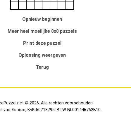
Opnieuw beginnen
Meer heel moeilijke 8x8 puzzels
Print deze puzzel
Oplossing weergeven
Terug
irePuzzel.net © 2026. Alle rechten voorbehouden.
el van
Echion
, KvK 50713795, BTW NL001446762B10.