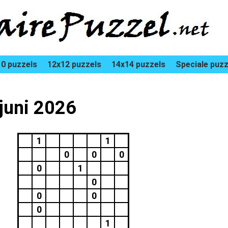
0 puzzels
12x12 puzzels
14x14 puzzels
Speciale puzz
 juni 2026
1
1
0
0
0
0
1
0
0
0
0
1