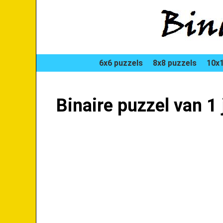
6x6 puzzels
8x8 puzzels
10x1
Binaire puzzel van 1