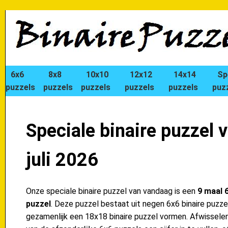
6x6
8x8
10x10
12x12
14x14
Sp
puzzels
puzzels
puzzels
puzzels
puzzels
puz
Speciale binaire puzzel 
juli 2026
Onze speciale binaire puzzel van vandaag is een
9 maal 6
puzzel
. Deze puzzel bestaat uit negen 6x6 binaire puzzel
gezamenlijk een 18x18 binaire puzzel vormen. Afwisselend