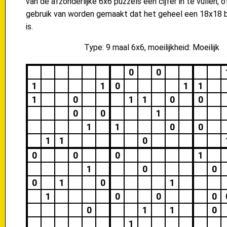
van de afzonderlijke 6x6 puzzels een cijfer in te vullen, 
gebruik van worden gemaakt dat het geheel een 18x18 b
is.
Type: 9 maal 6x6, moeilijkheid: Moeilijk
0
0
1
1
0
1
1
1
0
1
1
0
0
0
0
1
1
1
0
0
1
1
0
0
0
0
1
1
0
0
0
1
0
1
1
0
0
0
0
1
1
0
1