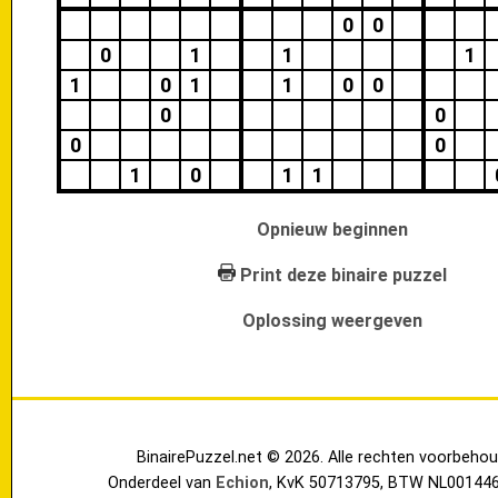
0
0
0
1
1
1
1
0
1
1
0
0
0
0
0
0
1
0
1
1
Opnieuw beginnen
Print deze binaire puzzel
Oplossing weergeven
BinairePuzzel.net © 2026. Alle rechten voorbehou
Onderdeel van
Echion
, KvK 50713795, BTW NL00144