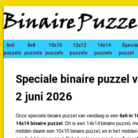
6x6
8x8
10x10
12x12
14x14
Specia
puzzels
puzzels
puzzels
puzzels
puzzels
puzzel
Speciale binaire puzzel 
2 juni 2026
Onze speciale binaire puzzel van vandaag is een
6x6 in 1
14x14 binaire puzzel
. Dit is een 14x14 binaire puzzel, m
midden daarin een 10x10 binaire puzzel, en in het midden