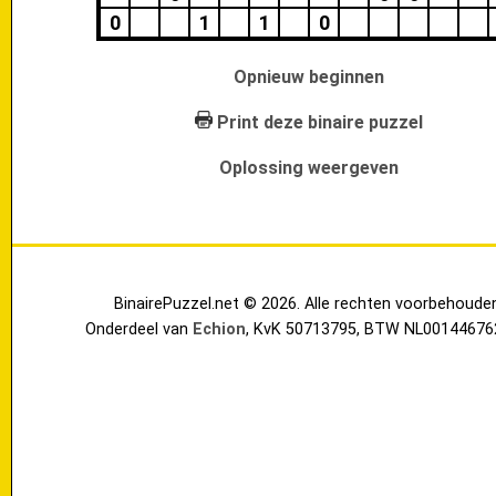
0
1
1
0
Opnieuw beginnen
Print deze binaire puzzel
Oplossing weergeven
BinairePuzzel.net © 2026. Alle rechten voorbehoude
Onderdeel van
Echion
, KvK 50713795, BTW NL00144676