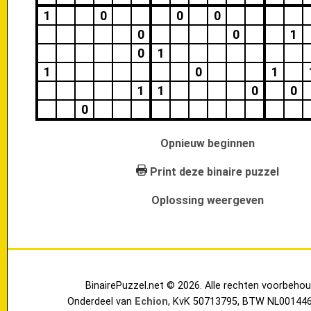
1
0
0
0
0
0
1
0
1
1
0
1
1
1
0
0
0
Opnieuw beginnen
Print deze binaire puzzel
Oplossing weergeven
BinairePuzzel.net © 2026. Alle rechten voorbehou
Onderdeel van
Echion
, KvK 50713795, BTW NL00144