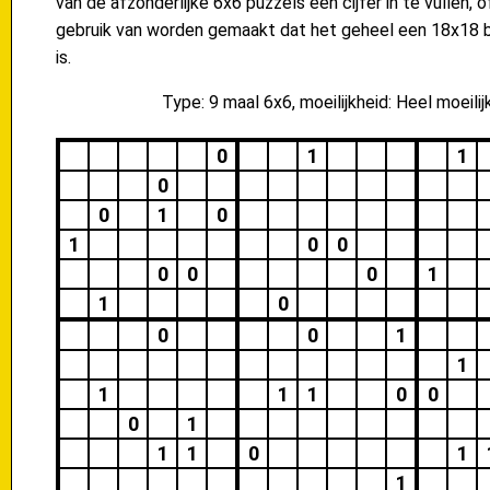
van de afzonderlijke 6x6 puzzels een cijfer in te vullen, 
gebruik van worden gemaakt dat het geheel een 18x18 b
is.
Type: 9 maal 6x6, moeilijkheid: Heel moeilij
0
1
1
0
0
1
0
1
0
0
0
0
0
1
1
0
0
0
1
1
1
1
1
0
0
0
1
1
1
0
1
1