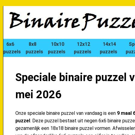
6x6
8x8
10x10
12x12
14x14
Sp
puzzels
puzzels
puzzels
puzzels
puzzels
puz
Speciale binaire puzzel 
mei 2026
Onze speciale binaire puzzel van vandaag is een
9 maal 6
puzzel
. Deze puzzel bestaat uit negen 6x6 binaire puzzel
gezamenlijk een 18x18 binaire puzzel vormen. Afwisselend