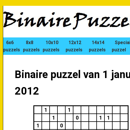
6x6
8x8
10x10
12x12
14x14
Specia
puzzels
puzzels
puzzels
puzzels
puzzels
puzzel
Binaire puzzel van 1 janu
2012
1
1
1
0
1
1
1
0