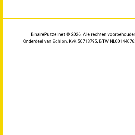
BinairePuzzel.net © 2026. Alle rechten voorbehoude
Onderdeel van
Echion
, KvK 50713795, BTW NL00144676