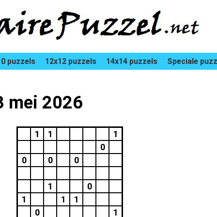
0 puzzels
12x12 puzzels
14x14 puzzels
Speciale puzz
23 mei 2026
1
1
1
0
0
0
0
1
0
1
1
1
0
1