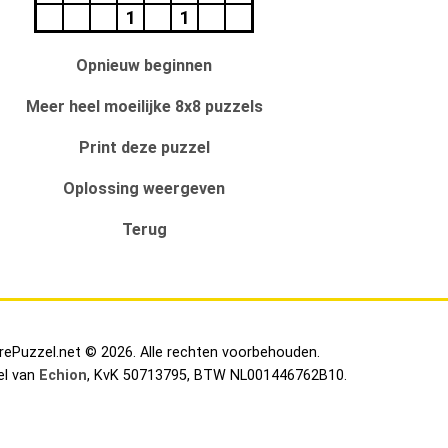
1
1
Opnieuw beginnen
Meer heel moeilijke 8x8 puzzels
Print deze puzzel
Oplossing weergeven
Terug
irePuzzel.net © 2026. Alle rechten voorbehouden.
el van
Echion
, KvK 50713795, BTW NL001446762B10.