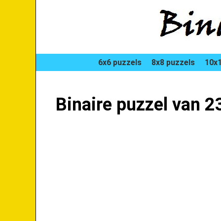
6x6 puzzels
8x8 puzzels
10x1
Binaire puzzel van 