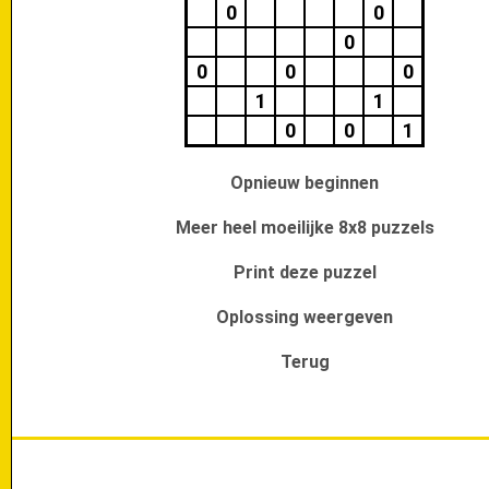
0
0
0
0
0
0
1
1
0
0
1
Opnieuw beginnen
Meer heel moeilijke 8x8 puzzels
Print deze puzzel
Oplossing weergeven
Terug