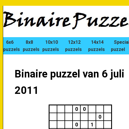
6x6
8x8
10x10
12x12
14x14
Specia
puzzels
puzzels
puzzels
puzzels
puzzels
puzzel
Binaire puzzel van 6 juli
2011
0
0
0
0
1