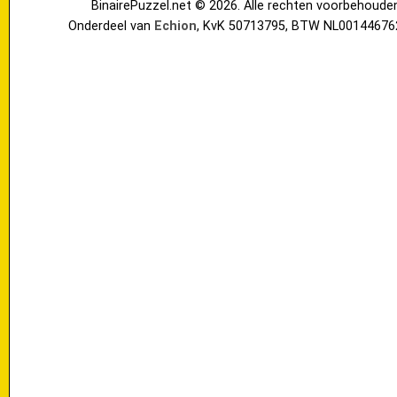
BinairePuzzel.net © 2026. Alle rechten voorbehoude
Onderdeel van
Echion
, KvK 50713795, BTW NL00144676