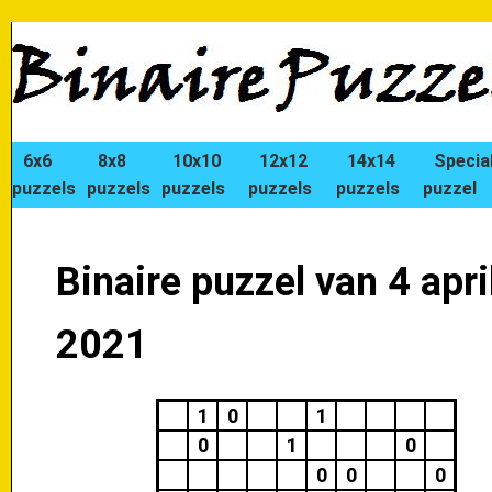
6x6
8x8
10x10
12x12
14x14
Specia
puzzels
puzzels
puzzels
puzzels
puzzels
puzzel
Binaire puzzel van 4 apri
2021
1
0
1
0
1
0
0
0
0