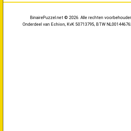
BinairePuzzel.net © 2026. Alle rechten voorbehoude
Onderdeel van
Echion
, KvK 50713795, BTW NL00144676