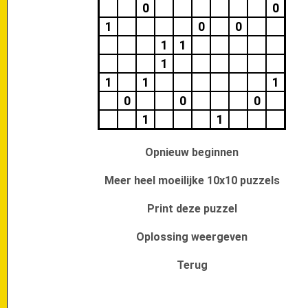
0
0
1
0
0
1
1
1
1
1
1
0
0
0
1
1
Opnieuw beginnen
Meer heel moeilijke 10x10 puzzels
Print deze puzzel
Oplossing weergeven
Terug