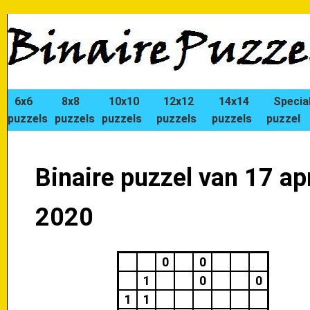
6x6
8x8
10x10
12x12
14x14
Specia
puzzels
puzzels
puzzels
puzzels
puzzels
puzzel
Binaire puzzel van 17 apr
2020
0
0
1
0
0
1
1