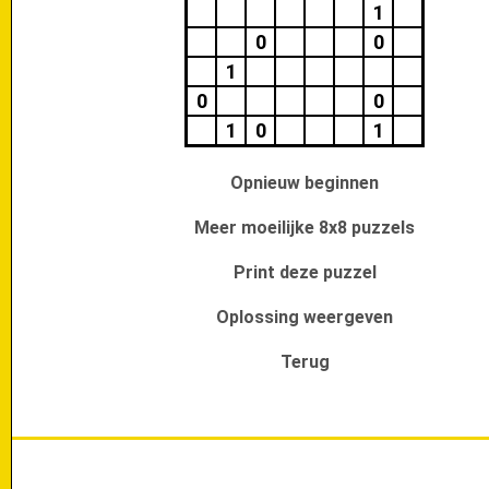
1
0
0
1
0
0
1
0
1
Opnieuw beginnen
Meer moeilijke 8x8 puzzels
Print deze puzzel
Oplossing weergeven
Terug