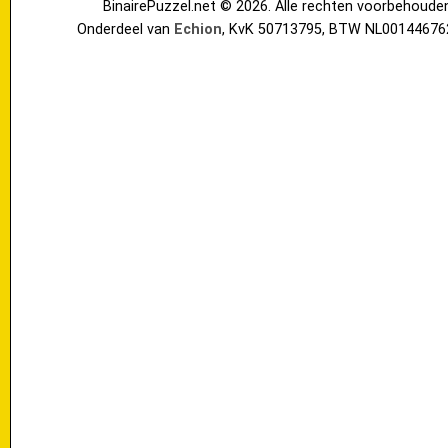
BinairePuzzel.net © 2026. Alle rechten voorbehoude
Onderdeel van
Echion
, KvK 50713795, BTW NL00144676