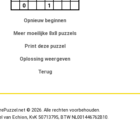
0
1
Opnieuw beginnen
Meer moeilijke 8x8 puzzels
Print deze puzzel
Oplossing weergeven
Terug
irePuzzel.net © 2026. Alle rechten voorbehouden.
el van
Echion
, KvK 50713795, BTW NL001446762B10.