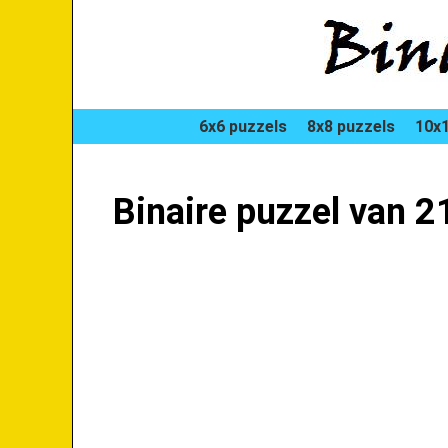
6x6 puzzels
8x8 puzzels
10x1
Binaire puzzel van 2