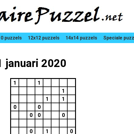
0 puzzels
12x12 puzzels
14x14 puzzels
Speciale puzz
1 januari 2020
1
1
1
1
1
0
0
0
0
0
0
1
0