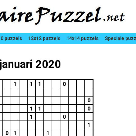
0 puzzels
12x12 puzzels
14x14 puzzels
Speciale puzz
 januari 2020
1
1
1
0
0
0
1
1
1
0
1
1
0
1
0
1
1