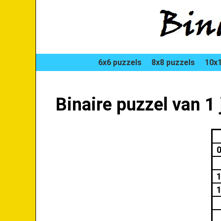
6x6 puzzels
8x8 puzzels
10x1
Binaire puzzel van 1