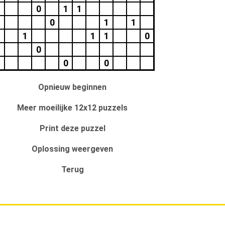
0
1
1
0
1
1
1
1
1
1
0
1
0
0
0
Opnieuw beginnen
Meer moeilijke 12x12 puzzels
Print deze puzzel
Oplossing weergeven
Terug