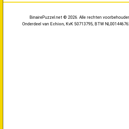
BinairePuzzel.net © 2026. Alle rechten voorbehoude
Onderdeel van
Echion
, KvK 50713795, BTW NL00144676