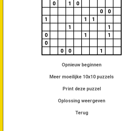
0
1
0
0
0
1
1
1
1
1
0
1
1
0
0
0
1
Opnieuw beginnen
Meer moeilijke 10x10 puzzels
Print deze puzzel
Oplossing weergeven
Terug