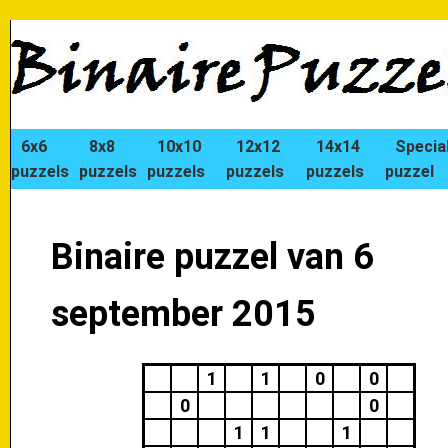
6x6
8x8
10x10
12x12
14x14
Specia
puzzels
puzzels
puzzels
puzzels
puzzels
puzzel
Binaire puzzel van 6
september 2015
1
1
0
0
0
0
1
1
1