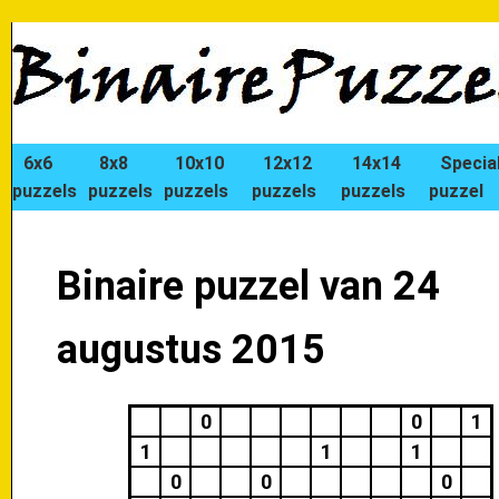
6x6
8x8
10x10
12x12
14x14
Specia
puzzels
puzzels
puzzels
puzzels
puzzels
puzzel
Binaire puzzel van 24
augustus 2015
0
0
1
1
1
1
0
0
0