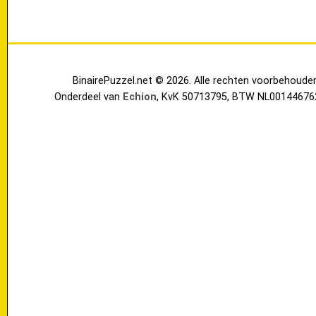
BinairePuzzel.net © 2026. Alle rechten voorbehoude
Onderdeel van
Echion
, KvK 50713795, BTW NL00144676