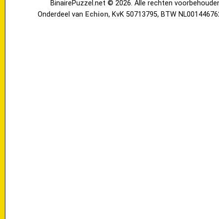
BinairePuzzel.net © 2026. Alle rechten voorbehoude
Onderdeel van
Echion
, KvK 50713795, BTW NL00144676