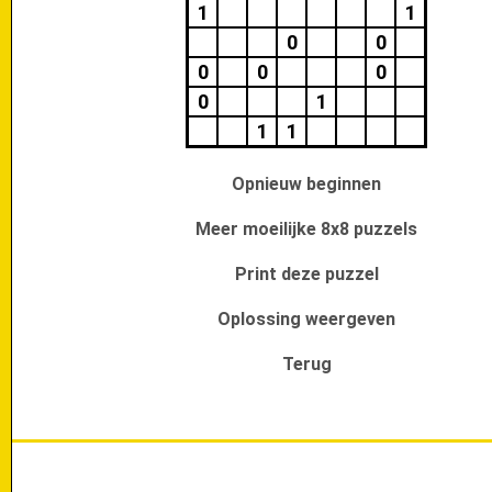
1
1
0
0
0
0
0
0
1
1
1
Opnieuw beginnen
Meer moeilijke 8x8 puzzels
Print deze puzzel
Oplossing weergeven
Terug