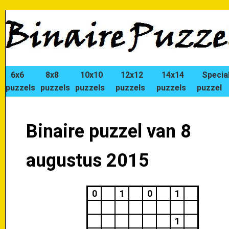
6x6
8x8
10x10
12x12
14x14
Specia
puzzels
puzzels
puzzels
puzzels
puzzels
puzzel
Binaire puzzel van 8
augustus 2015
0
1
0
1
1