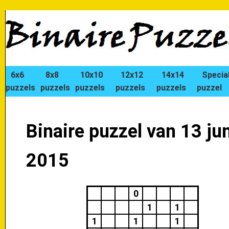
6x6
8x8
10x10
12x12
14x14
Specia
puzzels
puzzels
puzzels
puzzels
puzzels
puzzel
Binaire puzzel van 13 ju
2015
0
1
1
1
1
1