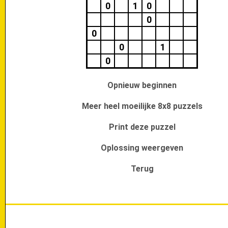
0
1
0
0
0
0
1
0
Opnieuw beginnen
Meer heel moeilijke 8x8 puzzels
Print deze puzzel
Oplossing weergeven
Terug