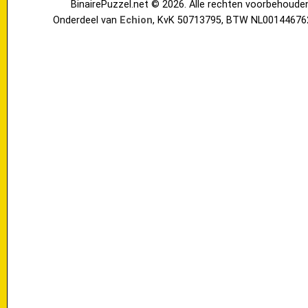
BinairePuzzel.net © 2026. Alle rechten voorbehoude
Onderdeel van
Echion
, KvK 50713795, BTW NL00144676