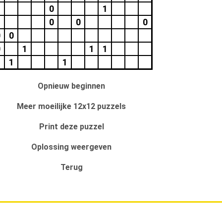
0
1
0
0
0
0
0
0
1
1
1
1
1
Opnieuw beginnen
Meer moeilijke 12x12 puzzels
Print deze puzzel
Oplossing weergeven
Terug