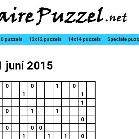
0 puzzels
12x12 puzzels
14x14 puzzels
Speciale puzz
1 juni 2015
0
0
1
0
1
1
1
1
0
1
1
0
0
0
0
1
1
1
1
0