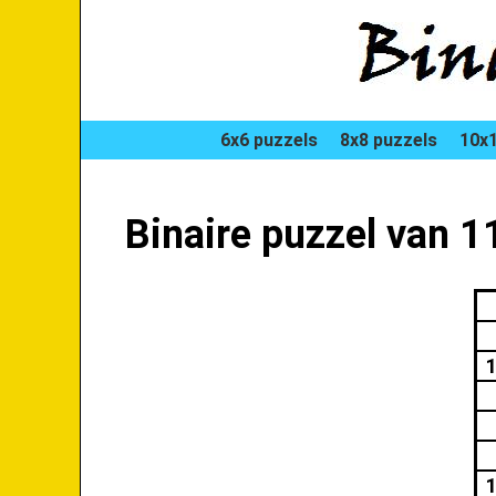
6x6 puzzels
8x8 puzzels
10x1
Binaire puzzel van 1