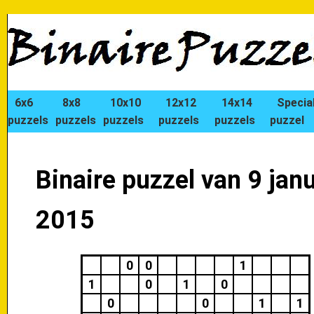
6x6
8x8
10x10
12x12
14x14
Specia
puzzels
puzzels
puzzels
puzzels
puzzels
puzzel
Binaire puzzel van 9 janu
2015
0
0
1
1
0
1
0
0
0
1
1