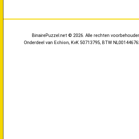
BinairePuzzel.net © 2026. Alle rechten voorbehoude
Onderdeel van
Echion
, KvK 50713795, BTW NL00144676