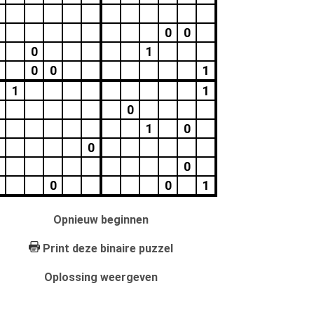
0
0
0
1
0
0
1
1
1
0
1
0
0
0
0
0
1
Opnieuw beginnen
Print deze binaire puzzel
Oplossing weergeven