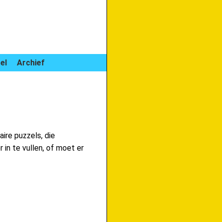
el
Archief
aire puzzels, die
 in te vullen, of moet er