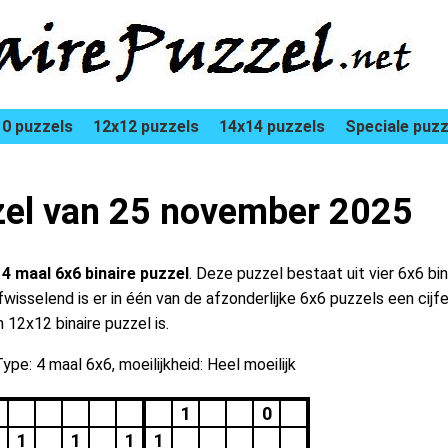
0 puzzels
12x12 puzzels
14x14 puzzels
Speciale puzz
zzel van 25 november 2025
n
4 maal 6x6 binaire puzzel
. Deze puzzel bestaat uit vier 6x6 bin
isselend is er in één van de afzonderlijke 6x6 puzzels een cijfer
12x12 binaire puzzel is.
ype: 4 maal 6x6, moeilijkheid: Heel moeilijk
1
0
1
1
1
1