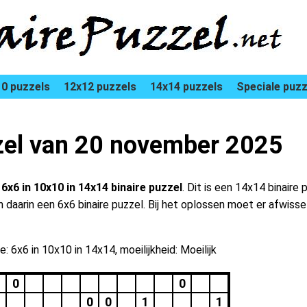
0 puzzels
12x12 puzzels
14x14 puzzels
Speciale puzz
zzel van 20 november 2025
n
6x6 in 10x10 in 14x14 binaire puzzel
. Dit is een 14x14 binaire
en daarin een 6x6 binaire puzzel. Bij het oplossen moet er afwi
: 6x6 in 10x10 in 14x14, moeilijkheid: Moeilijk
0
0
1
0
0
1
1