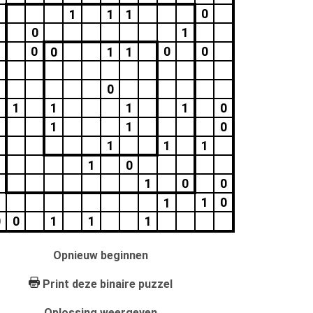
0
1
1
1
0
1
0
0
0
0
1
1
0
1
1
1
1
0
1
1
0
1
1
1
1
0
1
0
0
1
0
1
0
0
1
1
1
Opnieuw beginnen
Print deze binaire puzzel
Oplossing weergeven