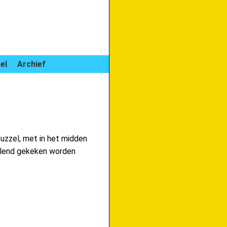
el
Archief
 puzzel, met in het midden
sselend gekeken worden