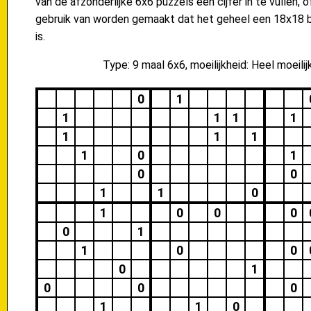
van de afzonderlijke 6x6 puzzels een cijfer in te vullen, 
gebruik van worden gemaakt dat het geheel een 18x18 b
is.
Type: 9 maal 6x6, moeilijkheid: Heel moeilij
0
1
1
1
1
1
1
1
1
1
0
1
0
0
1
1
0
1
0
0
0
0
1
1
0
0
0
1
0
0
0
1
1
0