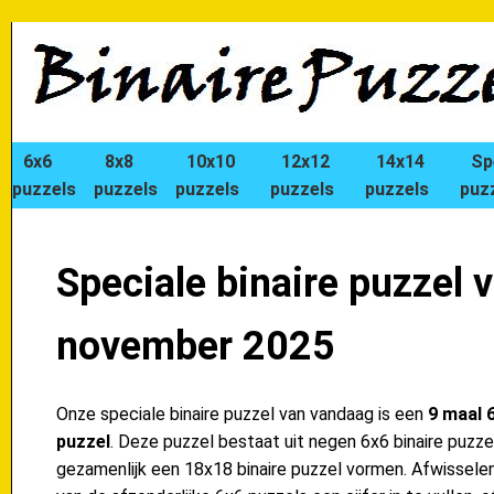
6x6
8x8
10x10
12x12
14x14
Sp
puzzels
puzzels
puzzels
puzzels
puzzels
puz
Speciale binaire puzzel 
november 2025
Onze speciale binaire puzzel van vandaag is een
9 maal 6
puzzel
. Deze puzzel bestaat uit negen 6x6 binaire puzzel
gezamenlijk een 18x18 binaire puzzel vormen. Afwisselend