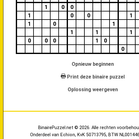
1
0
0
1
0
0
1
1
0
1
1
1
1
0
0
0
1
0
0
Opnieuw beginnen
Print deze binaire puzzel
Oplossing weergeven
BinairePuzzel.net © 2026. Alle rechten voorbehou
Onderdeel van
Echion
, KvK 50713795, BTW NL00144