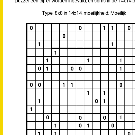
puzzel een cijfer worden ingevuld, en soms in de 14x14 p
Type: 8x8 in 14x14, moeilijkheid: Moeilijk
0
0
1
1
0
0
1
1
1
1
1
1
0
1
0
0
1
0
0
1
1
0
1
1
1
0
1
1
0
1
0
0
1
0
1
0
1
1
0