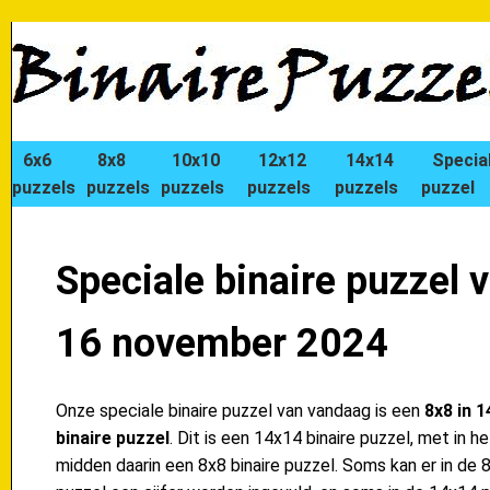
6x6
8x8
10x10
12x12
14x14
Specia
puzzels
puzzels
puzzels
puzzels
puzzels
puzzel
Speciale binaire puzzel 
16 november 2024
Onze speciale binaire puzzel van vandaag is een
8x8 in 
binaire puzzel
. Dit is een 14x14 binaire puzzel, met in he
midden daarin een 8x8 binaire puzzel. Soms kan er in de 